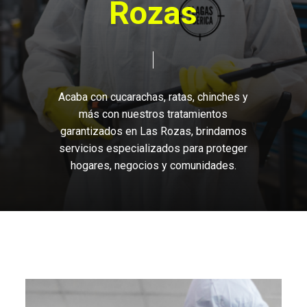
R
o
z
a
s
Acaba
con
cucarachas,
ratas,
chinches
y
más
con
nuestros
tratamientos
garantizados
en
Las
Rozas,
brindamos
servicios
especializados
para
proteger
hogares,
negocios
y
comunidades.