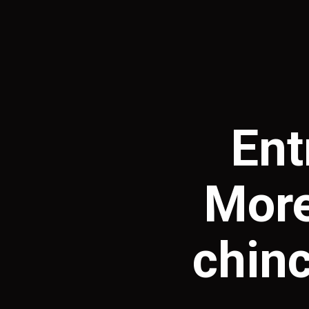
Ent
More
chin