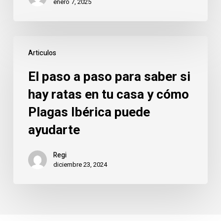
enero 7, 2025
El
Articulos
paso
a
El paso a paso para saber si
paso
hay ratas en tu casa y cómo
para
Plagas Ibérica puede
saber
si
ayudarte
hay
ratas
Regi
diciembre 23, 2024
en
tu
casa
y