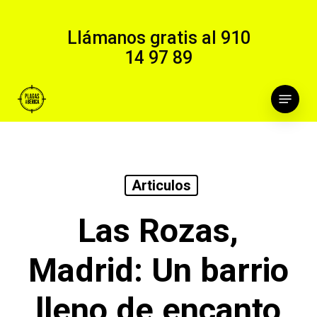
Skip
to
Llámanos gratis al
910
main
14 97 89
content
Menu
Articulos
Las Rozas,
Madrid: Un barrio
lleno de encanto