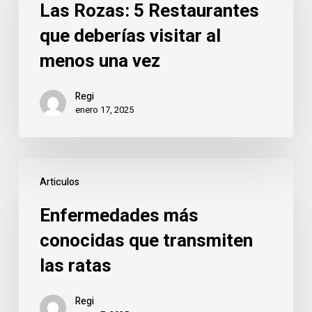
5
Las Rozas: 5 Restaurantes
Restaurantes
que deberías visitar al
que
menos una vez
deberías
visitar
Regi
al
enero 17, 2025
menos
una
vez
Enfermedades
Articulos
más
conocidas
Enfermedades más
que
conocidas que transmiten
transmiten
las ratas
las
ratas
Regi