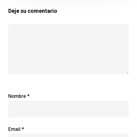
cómo
Plagas
Deje su comentario
Ibérica
puede
ayudarte
Nombre
*
Email
*