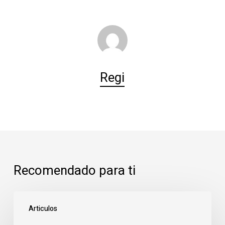
Regi
Recomendado para ti
Las
Articulos
Rozas: