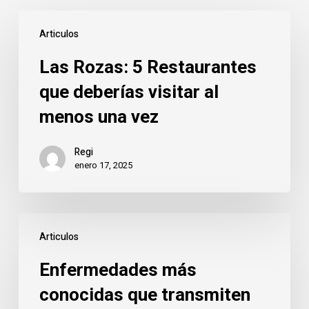
Las
Articulos
Rozas:
5
Las Rozas: 5 Restaurantes
Restaurantes
que deberías visitar al
que
menos una vez
deberías
visitar
Regi
al
enero 17, 2025
menos
una
vez
Enfermedades
Articulos
más
conocidas
Enfermedades más
que
conocidas que transmiten
transmiten