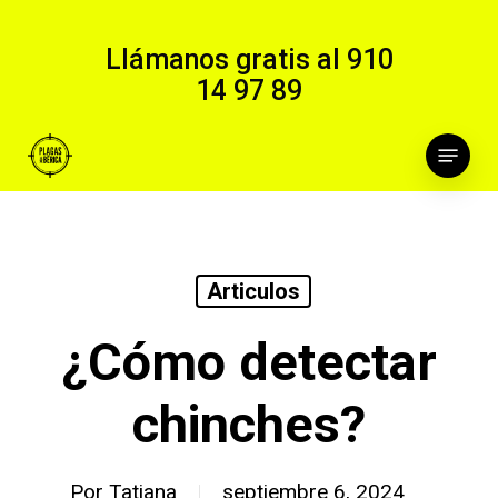
Skip
to
Llámanos gratis al
910
main
14 97 89
content
Menu
Articulos
¿Cómo detectar
chinches?
Por
Tatiana
septiembre 6, 2024