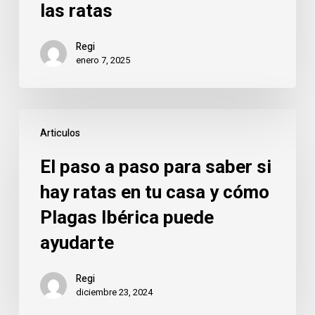
las ratas
las
ratas
Regi
enero 7, 2025
El
Articulos
paso
a
El paso a paso para saber si
paso
hay ratas en tu casa y cómo
para
Plagas Ibérica puede
saber
si
ayudarte
hay
ratas
Regi
diciembre 23, 2024
en
tu