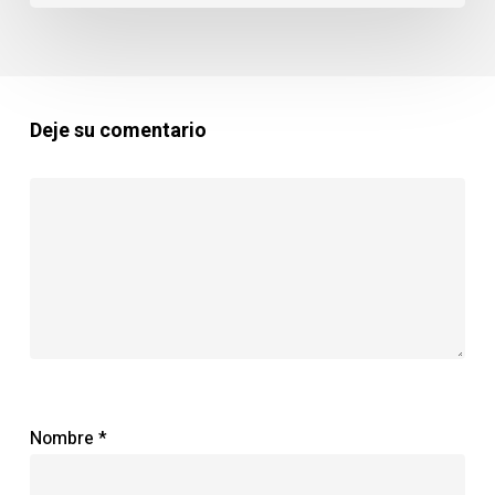
casa
y
cómo
Plagas
Deje su comentario
Ibérica
puede
ayudarte
Nombre
*