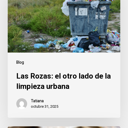
otro
lado
de
la
limpieza
urbana
Blog
Las Rozas: el otro lado de la
limpieza urbana
Tatiana
octubre 31, 2025