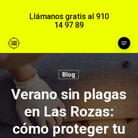
Skip
to
Llámanos gratis al
910
main
14 97 89
content
Menu
Blog
Verano sin plagas
en Las Rozas:
cómo proteger tu