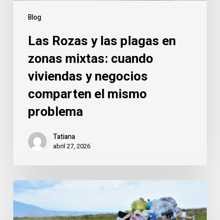
viviendas
y
Blog
negocios
Las Rozas y las plagas en
comparten
el
zonas mixtas: cuando
mismo
viviendas y negocios
problema
comparten el mismo
problema
Tatiana
abril 27, 2026
Las
Rozas:
el