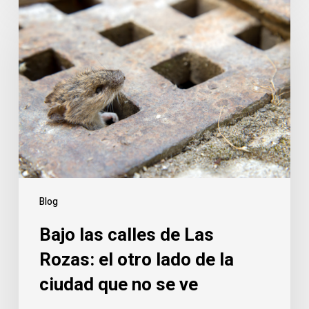
Bajo
las
calles
de
Las
Rozas:
el
otro
lado
de
la
Blog
ciudad
Bajo las calles de Las
que
no
Rozas: el otro lado de la
se
ciudad que no se ve
ve